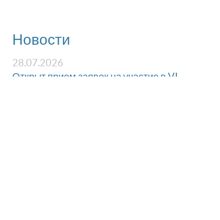
Новости
28.07.2026
Открыт прием заявок на участие в VI
Премии «Вечный вклад» НАЭ
08.06.2026
Объявлены победители конкурса Премии
«Вечный вклад» 2025 года