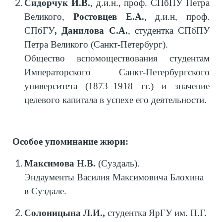
Сидорчук И.В.
, д.и.н., проф. СПбПУ Петра
Великого,
Ростовцев Е.А.
,
д.и.н, проф.
СПбГУ
, Данилова С.А.
,
студентка СПбПУ
Петра Великого (Санкт-Петербург).
Общество вспомоществования студентам
Императорского Санкт-Петербургского
университета (1873–1918 гг.) и значение
целевого капитала в успехе его деятельности.
Особое упоминание жюри:
Максимова Н.В.
(Суздаль).
Эндаументы Василия Максимовича Блохина
в Суздале.
Солоницына Л.И.,
студентка ЯрГУ им. П.Г.