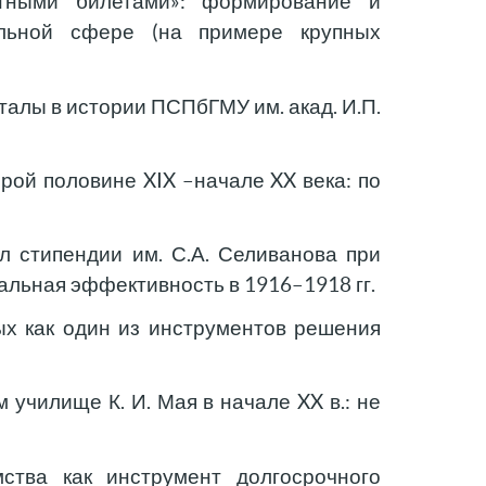
тными билетами»: формирование и
ельной сфере (на примере крупных
алы в истории ПСПбГМУ им. акад. И.П.
ой половине XIX –начале XX века: по
л стипендии им. С.А. Селиванова при
альная эффективность в 1916–1918 гг.
х как один из инструментов решения
училище К. И. Мая в начале XX в.: не
ства как инструмент долгосрочного