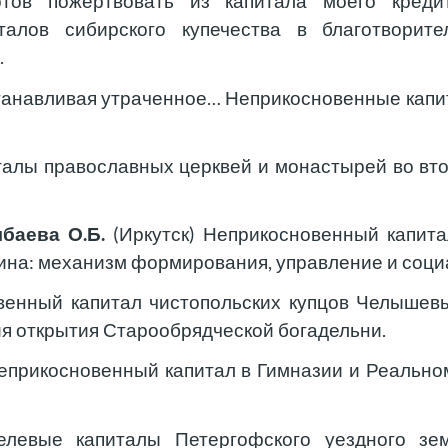
тов пожертвовать из капитала моего креди
талов сибирского купечества в благотворит
.
танавливая утраченное… Неприкосновенные капит
алы православных церквей и монастырей во втор
баева О.Б.
(Иркутск) Неприкосновенный капита
кина: механизм формирования, управление и соци
венный капитал чистопольских купцов Челышевы
я открытия Старообрядческой богадельни.
еприкосновенный капитал в Гимназии и Реальном 
елевые капиталы Петергофского уездного зем