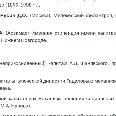
(1899-1908 гг.).
Русин Д.О.
,
. (Москва), Мелекесский филантроп,
А.
(Арзамас) Именная стипендия имени капитан
в Нижнем Новгороде.
неприкосновенный) капитал А.Л. Шанявского: п
питалы купеческой династии Гадаловых: механиз
века.
евой капитал как механизм решения социальны
М.А. Нурова).