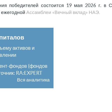
ия победителей состоится 19 мая 2026 г. в С
х ежегодной
Ассамблеи «Вечный вклад» НАЭ.
апиталов
ъему активов и
авлении
мент-фондов (фондов
сточник: RA:EXPERT
Вся аналитика