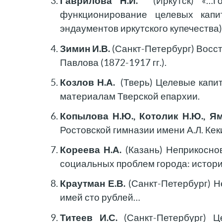
Гаврилова Н.И.
(Иркутск) «…Го
функционирование целевых капи
эндаументов иркутского купечества)
Зимин И.В.
(Санкт-Петербург) Восс
Павлова (1872-1917 гг.).
Козлов Н.А.
(Тверь) Целевые капит
материалам Тверской епархии.
Копылова Н.Ю., Котолик Н.Ю., Ям
Ростовской гимназии имени А.Л. Ке
Кореева Н.А.
(Казань) Неприкосно
социальных проблем города: истори
Краутман Е.В.
(Санкт-Петербург) Н
имей сто рублей…
Титеев И.С.
(Санкт-Петербург) Ц