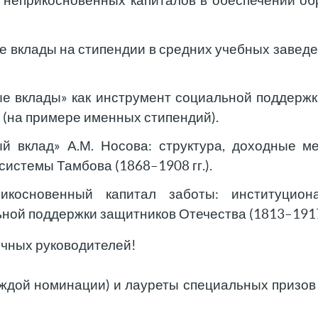
 неприкосновенных капиталов в обеспечении об
 вклады на стипендии в средних учебных заведе
ые вклады» как инструмент социальной поддержк
. (на примере именных стипендий).
й вклад» А.М. Носова: структура, доходные м
истемы Тамбова (1868–1908 гг.).
икосновенный капитал заботы: институцион
ой поддержки защитников Отечества (1813–1917 
учных руководителей!
аждой номинации) и лауреты специальных призо