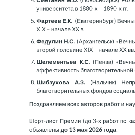
Сметанин М.О.
(Новосибирск) Роль
университета в 1880-х – 1890-х гг.
Фартеев Е.К.
(Екатеринбург) Вечные
XIX – начале XX в.
Федулин Н.С.
(Архангельск) «Вечн
второй половине XIX – начале XX вв
Шелементьев К.С.
(Пенза) «Вечны
эффективность благотворительной с
Шибзухова А.З.
(Нальчик) Непр
благотворительных фондов социальн
Поздравляем всех авторов работ и на
Шорт-лист Премии (до 3-х работ по к
до 13 мая 2026 года
объявлены
.